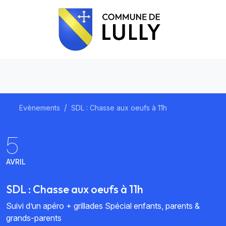
Evènements
SDL : Chasse aux oeufs à 11h
5
AVRIL
SDL : Chasse aux oeufs à 11h
Suivi d’un apéro + grillades Spécial enfants, parents &
grands-parents