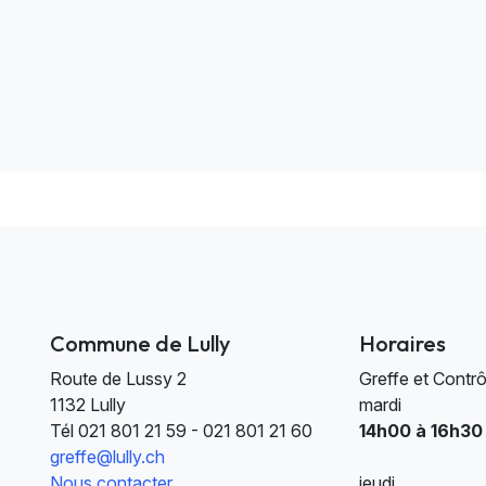
Commune de Lully
Horaires
Route de Lussy 2
Greffe et Contrô
1132 Lully
mardi
Tél
021 801 21 59 - 021 801 21 60
14h00 à 16h30
greffe@lully.ch
Nous contacter
jeudi