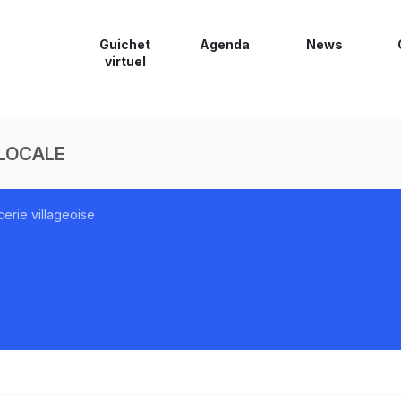
Guichet
Agenda
News
virtuel
 LOCALE
cerie villageoise