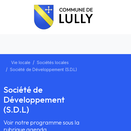
Vie locale
Sociétés locales
Société de Développement (S.D.L)
Société de
Développement
(S.D.L)
Voir notre programme sous la
rubrique agenda